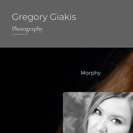
Gregory Giakis
Photography
Morphy